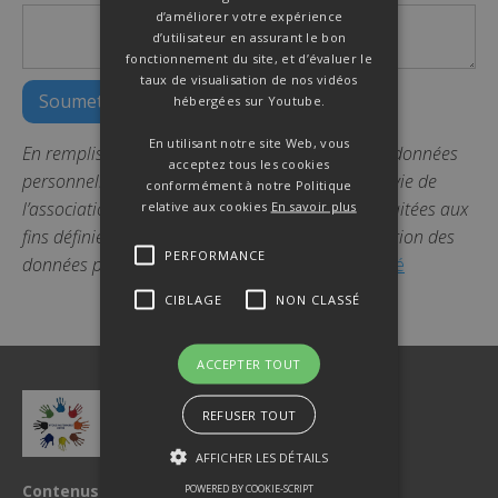
d’améliorer votre expérience
d’utilisateur en assurant le bon
fonctionnement du site, et d’évaluer le
taux de visualisation de nos vidéos
hébergées sur Youtube.
En utilisant notre site Web, vous
En remplissant ce formulaire, j’accepte que mes données
acceptez tous les cookies
personnelles soient utilisées dans le cadre de la vie de
conformément à notre Politique
l’association. Ces données seront uniquement traitées aux
relative aux cookies
En savoir plus
fins définies dans la présente politique de protection des
PERFORMANCE
données personnelles
.
Politique de confidentialité
CIBLAGE
NON CLASSÉ
ACCEPTER TOUT
REFUSER TOUT
AFFICHER LES DÉTAILS
Contenus
POWERED BY COOKIE-SCRIPT