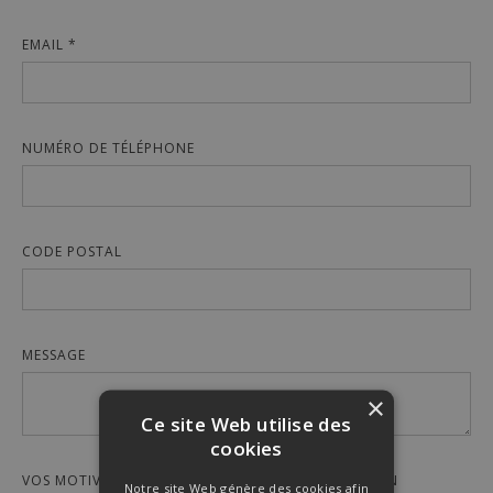
EMAIL *
NUMÉRO DE TÉLÉPHONE
CODE POSTAL
MESSAGE
×
Ce site Web utilise des
cookies
VOS MOTIVATIONS POUR ADHÉRER À L'ASSOCIATION
Notre site Web génère des cookies afin