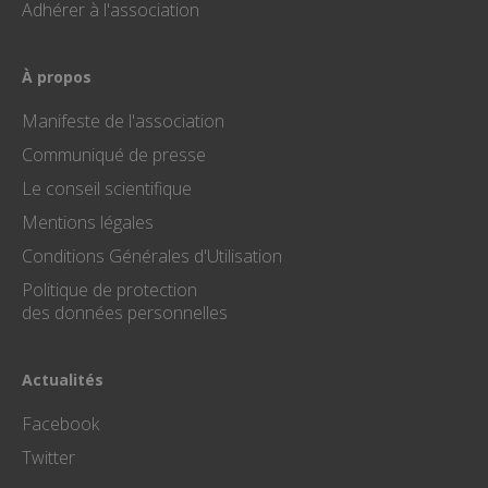
Adhérer à l'association
importan
du servic
d'analyse 
plus
couramm
À propos
utilisé de
Google. C
cookie es
Manifeste de l'association
utilisé po
distinguer
Communiqué de presse
utilisateu
uniques 
Le conseil scientifique
attribuan
numéro
Mentions légales
généré
aléatoire
Conditions Générales d'Utilisation
comme
identifian
client. Il e
Politique de protection
inclus da
des données personnelles
chaque
demande
page d'un 
et utilisé
calculer l
Actualités
données 
visiteur, 
Facebook
session e
campagn
pour les
Twitter
rapports
d'analyse