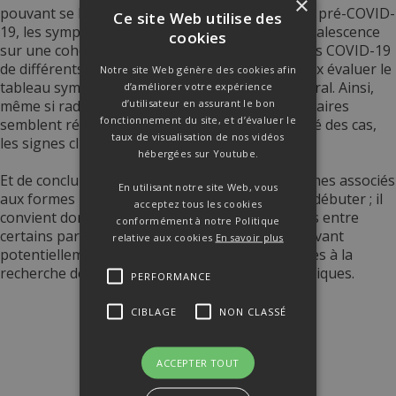
×
pouvant se baser sur des résultats d’évaluation pré-COVID-
Ce site Web utilise des
19, les symptômes observés au cours de la convalescence
cookies
sur une cohorte de patients ayant présentés des COVID-19
de différents niveaux de gravité permet de mieux évaluer le
Notre site Web génère des cookies afin
tableau symptomatologique dans le cadre général. Ainsi,
d’améliorer votre expérience
d’utilisateur en assurant le bon
même si radiologiquement les atteintes pulmonaires
fonctionnement du site, et d’évaluer le
semblent régresser dans la très grande majorité des cas,
taux de visualisation de nos vidéos
les signes cliniques restent prégnants.
hébergées sur Youtube.
Et de conclure que la connaissance des symptômes associés
En utilisant notre site Web, vous
aux formes longues de la COVID-19 ne fait que débuter ; il
acceptez tous les cookies
convient donc d’établir au mieux les corrélations entre
conformément à notre Politique
certains paramètres et ces formes longues pouvant
relative aux cookies
En savoir plus
potentiellement donner lieu à des études dédiées à la
recherche de leurs mécanismes physiopathologiques.
PERFORMANCE
CIBLAGE
NON CLASSÉ
Lire L'article
ACCEPTER TOUT