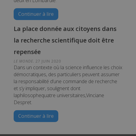
deux en Lombardie.
cookies ne peuvent pas être utilisés
pour identifier directement un
visiteur spécifique.
Continuer à lire
Nom
Domaine
Expiration
Descripti
La place donnée aux citoyens dans
_ga
.touspartenairescovid.org
2 ans
Ce nom d
cookie es
la recherche scientifique doit être
associé à
Google
Universal
repensée
Analytics 
est une m
à jour
LE MONDE.
27 JUIN 2020
importan
Dans un contexte où la science influence les choix
du servic
démocratiques, des particuliers peuvent assumer
d'analyse 
plus
la responsabilité d’une commande de recherche
couramm
utilisé de
et s’y impliquer, soulignent dont
Google. C
laphilosophequatre universitaires,Vinciane
cookie es
utilisé po
Despret.
distinguer
utilisateu
uniques 
Continuer à lire
attribuan
numéro
généré
aléatoire
comme