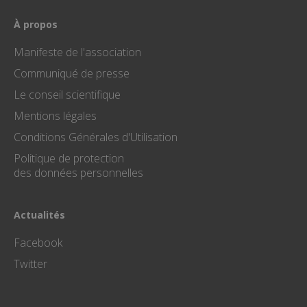
est 
par
You
À propos
pour
les 
vidé
Manifeste de l'association
inté
Communiqué de presse
VISITOR_INFO1_LIVE
.youtube.com
6 mois
Ce 
est 
Le conseil scientifique
par
pou
Mentions légales
une 
des
Conditions Générales d'Utilisation
pré
de
l'uti
Politique de protection
pour
des données personnelles
vidé
You
inté
dans
sites
Actualités
éga
dét
Facebook
si le
du s
utili
Twitter
nouv
l'an
vers
l'in