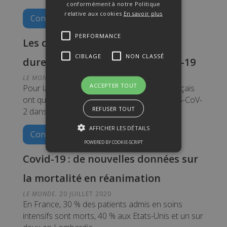
conformément à notre Politique
relative aux cookies
En savoir plus
Continuer à lire
PERFORMANCE
Les communes pauvres plus
CIBLAGE
NON CLASSÉ
durement frappées par le Covid-19
LE MONDE.
22 JUILLET 2020
ACCEPTER TOUT
Pour la première fois, des économistes français
ont quantifié l’excès de mortalité dû au SARS-CoV-
REFUSER TOUT
2 dans les municipalités les plus modestes.
AFFICHER LES DÉTAILS
Continuer à lire
POWERED BY COOKIE-SCRIPT
Covid-19 : de nouvelles données sur
Performance
Ciblage
la mortalité en réanimation
Non classé
LE MONDE.
20 JUILLET 2020
Les cookies de performance sont
En France, 30 % des patients admis en soins
utilisés pour voir comment les
intensifs sont morts, 40 % aux Etats-Unis et un sur
visiteurs utilisent le site Web, par
exemple les cookies d'analyse. Ces