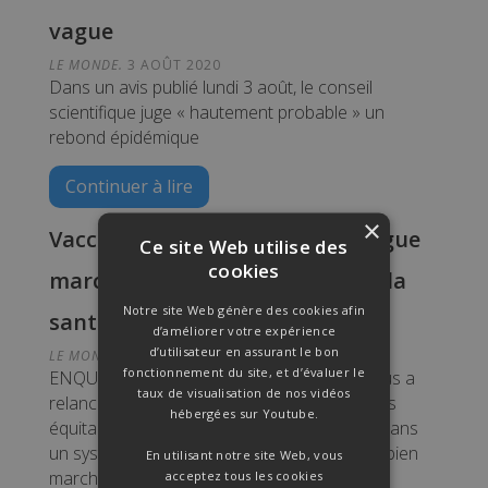
vague
LE MONDE.
3 AOÛT 2020
Dans un avis publié lundi 3 août, le conseil
scientifique juge « hautement probable » un
rebond épidémique
Continuer à lire
×
Vaccins et médicaments : la longue
Ce site Web utilise des
cookies
marche vers des « communs de la
Notre site Web génère des cookies afin
santé »
d’améliorer votre expérience
d’utilisateur en assurant le bon
LE MONDE.
29 JUILLET 2020
fonctionnement du site, et d’évaluer le
ENQUÊTE | La pandémie due au coronavirus a
taux de visualisation de nos vidéos
relancé le débat : comment assurer un accès
hébergées sur Youtube.
équitable à ces « biens publics mondiaux » dans
un système économique où la santé est un bien
En utilisant notre site Web, vous
marchand comme les autres ?
acceptez tous les cookies