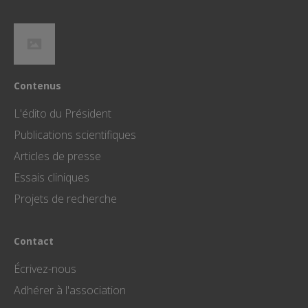
identifian
client. Il e
inclus da
chaque
demande
page d'un 
et utilisé
calculer l
données 
Contenus
visiteur, 
session e
campagn
L'édito du Président
pour les
rapports
Publications scientifiques
d'analyse
site.
Articles de presse
Essais cliniques
Projets de recherche
Nom
Domaine
Expirati
Contact
_ga_QMH6HX1THT
.touspartenairescovid.org
2 ans
Écrivez-nous
Nom
Domaine
Expiration
Desc
Adhérer à l'association
YSC
.youtube.com
Session
Ce 