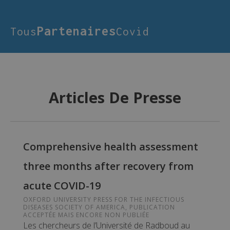
Partenaires
Tous
Covid
Articles De Presse
Comprehensive health assessment
three months after recovery from
acute COVID-19
OXFORD UNIVERSITY PRESS FOR THE INFECTIOUS
DISEASES SOCIETY OF AMERICA, PUBLICATION
ACCEPTÉE MAIS ENCORE NON PUBLIÉE
Les chercheurs de l’Université de Radboud au