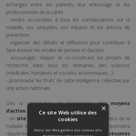
échanges entre les patients, leur entourage et les
professionnels de la santé
- rendre accessibles à tous les connaissances sur la
maladie, ses séquelles, ses impacts et les actions de
prévention
- organiser des débats et réflexions pour contribuer à
faire évoluer les modes de pensée et d’action
- encourager, relayer et co-construire les projets de
recherche dans tous les domaines des sciences
(médicales, humaines et sociales, économiques…)
- promouvoir les fruits de cette intelligence collective par
une action nationale.
Dès la constitution de l’association, des
moyens
×
d’action
sont mis en place :
Ce site Web utilise des
- un
site
dédié permettant d’échanger sur le vécu de la
cookies
maladie et s’informer via un
tchat
. Ce site recensera
Notre site Web génère des cookies afin
régulièrement une collection d’
articles et de résumés
d’améliorer votre expérience