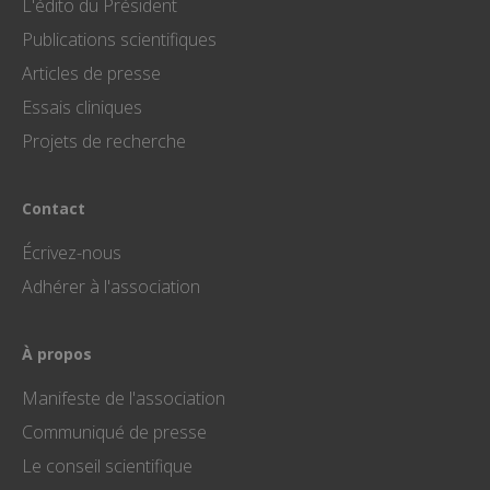
L'édito du Président
cookie es
utilisé po
Publications scientifiques
distinguer
utilisateu
Articles de presse
uniques 
attribuan
numéro
Essais cliniques
généré
aléatoire
Projets de recherche
comme
identifian
client. Il e
inclus da
Contact
chaque
demande
page d'un 
Écrivez-nous
et utilisé
calculer l
Adhérer à l'association
données 
visiteur, 
session e
campagn
pour les
À propos
rapports
d'analyse
site.
Manifeste de l'association
Communiqué de presse
Le conseil scientifique