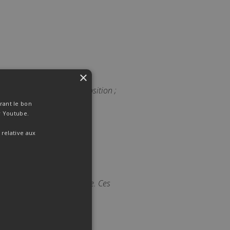
×
avigateur. Néanmoins
lisateur réalise cette opposition ;
rant le bon
r Youtube.
 relative aux
emple les cookies d'analyse. Ces