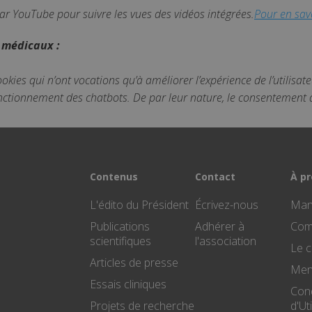
par YouTube pour suivre les vues des vidéos intégrées.
Pour en savo
 médicaux :
okies qui n’ont vocations qu’à améliorer l’expérience de l’utilisa
nctionnement des chatbots. De par leur nature, le consentement de
Contenus
Contact
À p
L'édito du Président
Écrivez-nous
Mani
Publications
Adhérer à
Com
scientifiques
l'association
Le c
Articles de presse
Ment
Essais cliniques
Con
Projets de recherche
d'Ut