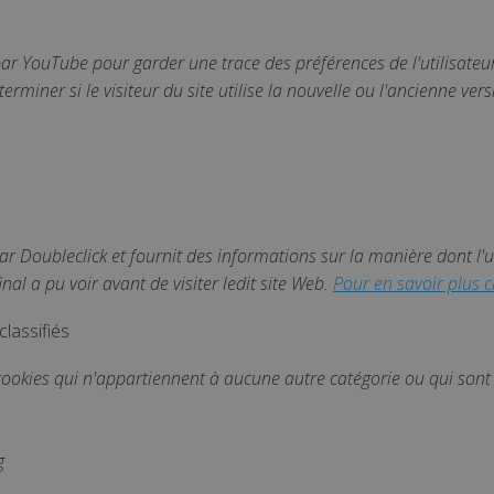
ubleclick.net
1 an
Ce cookie est défini par Doubleclick et fournit des in
dont l'utilisateur final utilise le site Web et sur toute pu
final a pu voir avant de visiter ledit site Web.
 par YouTube pour garder une trace des préférences de l'utilisate
terminer si le visiteur du site utilise la nouvelle ou l'ancienne ver
ar Doubleclick et fournit des informations sur la manière dont l'uti
final a pu voir avant de visiter ledit site Web.
Pour en savoir plus cl
lassifiés
 cookies qui n'appartiennent à aucune autre catégorie ou qui sont
g