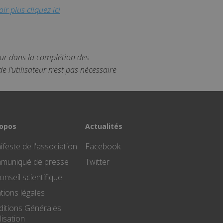
ir plus cliquez ici
teur dans la complétion des
 l’utilisateur n’est pas nécessaire
ropos
Actualités
feste de l'association
Facebook
muniqué de presse
Twitter
onseil scientifique
ions légales
ditions Générales
ilisation