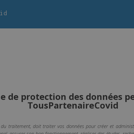
id
ue de protection des données p
TousPartenaireCovid
 du traitement, doit traiter vos données pour créer et adminis
nel, assurer son bon fonctionnement, réaliser des études, recherch