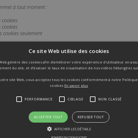
ermet à tout moment :
s cookies
s cookies
ns cookies seulement
tiver le dépôt des cookies en modifiant les paramètres de votre n
Ce site Web utilise des cookies
esponsabilité dans la dégradation d’expérience utilisateur si l’uti
 Web génère des cookies afin d’améliorer votre expérience d’utilisateur en assu
ement du site, et d’évaluer le taux de visualisation de nos vidéos hébergées su
pour désactiver les cookies:
Cliquez-ici
 notre site Web, vous acceptez tous les cookies conformément à notre Politique
cookies
En savoir plus
ormance
PERFORMANCE
CIBLAGE
NON CLASSÉ
isés pour voir comment les visiteurs utilisent le site Web, par ex
pour identifier directement un visiteur spécifique.
ACCEPTER TOUT
REFUSER TOUT
AFFICHER LES DÉTAILS
POWERED BY COOKIE-SCRIPT