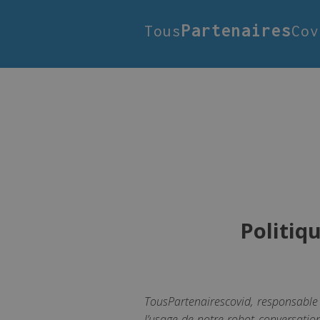
Partenaires
Tous
Cov
Politiq
TousPartenairescovid, responsable
l’usage de notre robot conversation