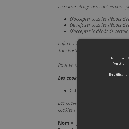
Le paramétrage des cookies vous p
D’accepter tous les dépôts de
De refuser tous les dépôts de
D’accepter le dépôt de certai
Enfin il vous est possible de désac
TousPartenairesCovid décline toute r
Notre site
fonctionn
Pour en savoir plus sur la méthode 
En utilisant
Les cookies liés au site :
Catégorie de cookies : Perf
Les cookies de performance sont util
cookies ne peuvent pas être utilisés 
Nom
= _ga