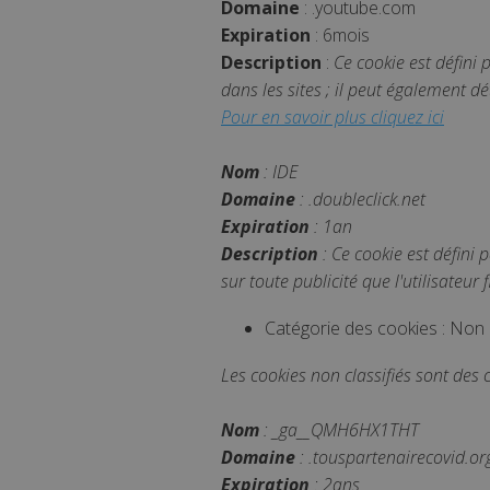
Domaine
: .youtube.com
IDE
.do
Expiration
: 6mois
Description
:
Ce cookie est défini
dans les sites ; il peut également dé
Pour en savoir plus cliquez ici
Nom
: IDE
Domaine
: .doubleclick.net
Expiration
: 1an
Description
: Ce cookie est défini p
sur toute publicité que l'utilisateur 
Catégorie des cookies : Non c
Les cookies non classifiés sont des
Nom
: _ga__QMH6HX1THT
Domaine
: .touspartenairecovid.or
Expiration
: 2ans