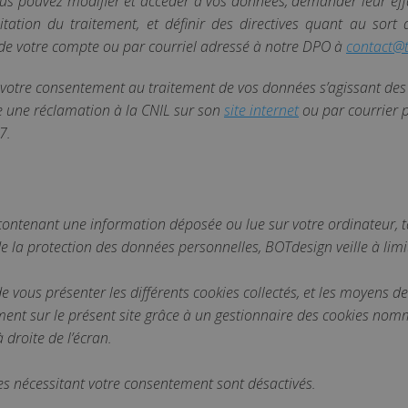
ous pouvez modifier et accéder à vos données, demander leur eff
itation du traitement, et définir des directives quant au sor
de votre compte ou par courriel adressé à notre DPO à
contact@t
votre consentement au traitement de vos données s’agissant des 
e une réclamation à la CNIL sur son
site internet
ou par courrier p
7.
s contenant une information déposée ou lue sur votre ordinateur, 
 de la protection des données personnelles, BOTdesign veille à limi
e vous présenter les différents cookies collectés, et les moyens de
ment sur le présent site grâce à un gestionnaire des cookies no
droite de l’écran.
es nécessitant votre consentement sont désactivés.