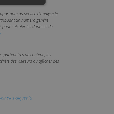
mportante du service d'analyse le
 attribuant un numéro généré
 cookies d'analyse. Ces
sé pour calculer les données de
i
 qui est une mise à jour
 de Google. Ce cookie est
nt un numéro généré
 chaque demande de page
les partenaires de contenu, les
de session et de campagne
érêts des visiteurs ou afficher des
Description
 des vidéos intégrées.
oir plus cliquez ici
ce des préférences de
 sites; il peut également
 l'ancienne version de