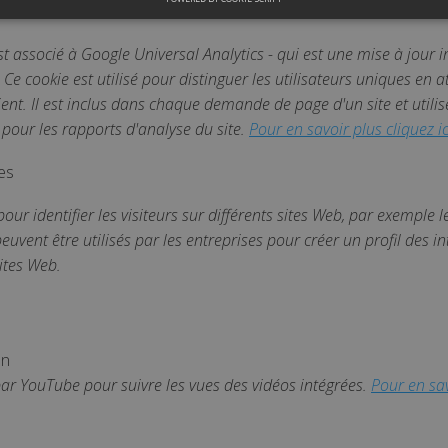
org
Performance
Ciblage
Non classé
t associé à Google Universal Analytics - qui est une mise à jour i
Ce cookie est utilisé pour distinguer les utilisateurs uniques en
sont utilisés pour voir comment les visiteurs utilisent le site Web, par exemple les
utilisés pour identifier directement un visiteur spécifique.
ent. Il est inclus dans chaque demande de page d'un site et utili
 pour les rapports d'analyse du site.
Pour en savoir plus cliquez ic
Expiration
Description
ovid.org
2 ans
Ce nom de cookie est associé à Google Universal Analytics -
es
importante du service d'analyse le plus couramment utilisé
utilisé pour distinguer les utilisateurs uniques en attribua
aléatoirement comme identifiant client. Il est inclus dans
pour identifier les visiteurs sur différents sites Web, par exemple 
d'un site et utilisé pour calculer les données de visiteur, 
pour les rapports d'analyse du site.
uvent être utilisés par les entreprises pour créer un profil des int
sites Web.
Domaine
Expiration
.touspartenairescovid.org
2 ans
maine
Expiration
Description
outube.com
Session
Ce cookie est défini par YouTube pour suivre les vues
on
 par YouTube pour suivre les vues des vidéos intégrées.
Pour en sav
outube.com
6 mois
Ce cookie est défini par Youtube pour garder une tra
l'utilisateur pour les vidéos Youtube intégrées dans les
déterminer si le visiteur du site utilise la nouvelle ou
l'interface Youtube.