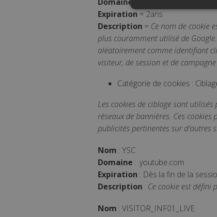
Domaine
=
touspartenairescovid.
Expiration
= 2ans
Description
=
Ce nom de cookie es
plus couramment utilisé de Google. 
Les cookies de performance 
cookies ne peuvent pas être 
aléatoirement comme identifiant cli
visiteur, de session et de campagne
Nom
Domaine
_ga
.touspartenairesc
Catégorie de cookies : Ciblag
Les cookies de ciblage sont utilisés 
réseaux de bannières. Ces cookies pe
publicités pertinentes sur d'autres 
Nom
Nom
: YSC
_ga_QMH6HX1THT
Nom
Do
Domaine
: .youtube.com
YSC
.y
Expiration
: Dès la fin de la sessi
Description
:
Ce cookie est défini
VISITOR_INFO1_LIVE
.y
Nom
: VISITOR_INF01_LIVE